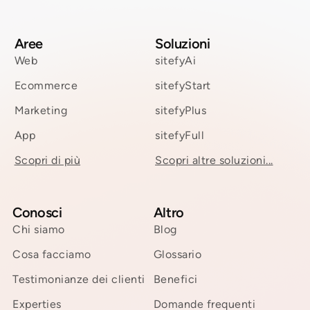
Aree
Soluzioni
Web
sitefyAi
Ecommerce
sitefyStart
Marketing
sitefyPlus
App
sitefyFull
Scopri di più
Scopri altre soluzioni...
Conosci
Altro
Chi siamo
Blog
Cosa facciamo
Glossario
Testimonianze dei clienti
Benefici
Experties
Domande frequenti