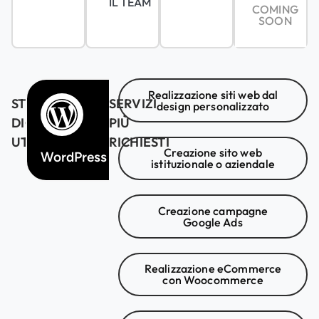
IL TEAM
COMING
SOON
Realizzazione siti web dal
STRUMENTI
SERVIZI
design personalizzato
DIGITALI
PIÙ
UTILIZZATI
RICHIESTI
Creazione sito web
WordPress
Semrush
istituzionale o aziendale
Creazione campagne
Google Ads
Realizzazione eCommerce
con Woocommerce