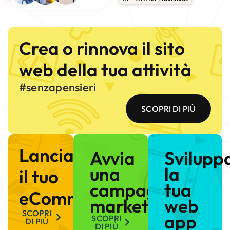
Crea o rinnova il sito
web della tua attività
#senzapensieri
SCOPRI DI PIÙ
Lancia
Avvia
Svilupp
una
la
il tuo
campagna
tua
eCommerce
marketing
web
SCOPRI
app
SCOPRI
DI PIÙ
DI PIÙ