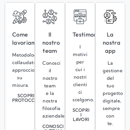
Come
Il
Testimonianze
La
lavoriamo
nostro
nostra
I
team
app
motivi
Metodologie
per
collaudate,
Conosci
La
cui i
approccio
il
gestione
nostri
su
nostro
del
clienti
misura.
team
tuo
ci
e la
progetto
SCOPRI I
scelgono.
PROTOCOLLI
nostra
digitale,
filosofia
sempre
SCOPRI
I
aziendale.
con
LAVORI
te.
CONOSCI