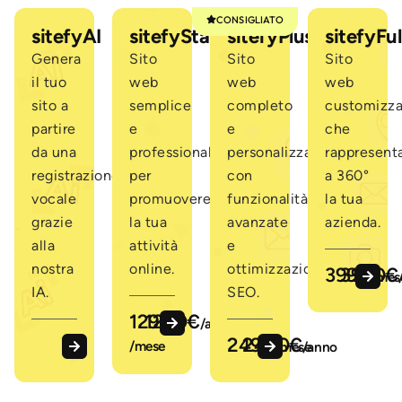
CONSIGLIATO
sitefyAI
sitefyStart
sitefyPlus
sitefyFul
Genera
Sito
Sito
Sito
il tuo
web
web
web
sito a
semplice
completo
customizz
partire
e
e
che
da una
professionale,
personalizzato,
rappresent
registrazione
per
con
a 360°
vocale
promuovere
funzionalità
la tua
grazie
la tua
avanzate
azienda.
alla
attività
e
nostra
online.
ottimizzazione
399€
3990€
/mes
IA.
SEO.
129€
1290€
/anno
249€
2490€
/mese
/mese
/anno