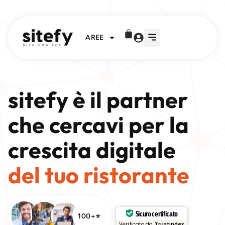
AREE
sitefy è il partner
che cercavi per la
crescita digitale
del tuo ristorante
Sicuro certificato
100+⭐️
Verificato da
Trustindex