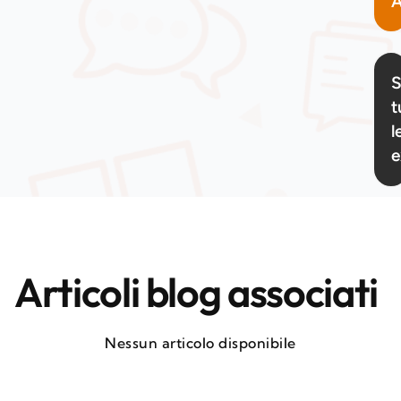
A
S
t
l
e
Articoli blog associati
Nessun articolo disponibile