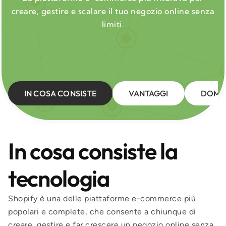
creare, gestire e scalare il tuo negozio online senza
limiti.
IN COSA CONSISTE
VANTAGGI
DOMA
In cosa consiste la
tecnologia
Shopify è una delle piattaforme e-commerce più
popolari e complete, che consente a chiunque di
creare, gestire e far crescere un negozio online senza