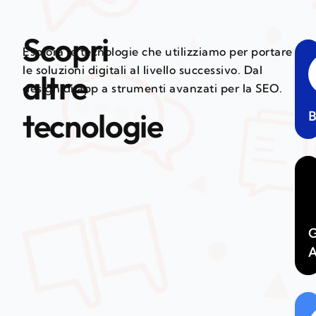
Scopri
Esplora le tecnologie che utilizziamo per portare
le soluzioni digitali al livello successivo. Dal
altre
design di app a strumenti avanzati per la SEO.
tecnologie
B
G