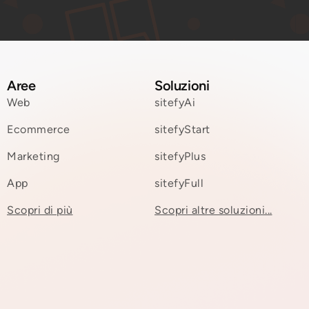
Aree
Soluzioni
Web
sitefyAi
Ecommerce
sitefyStart
Marketing
sitefyPlus
App
sitefyFull
Scopri di più
Scopri altre soluzioni...