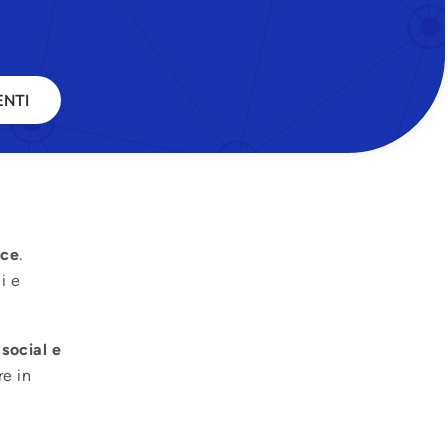
NTI
ice
.
i e
social e
re in