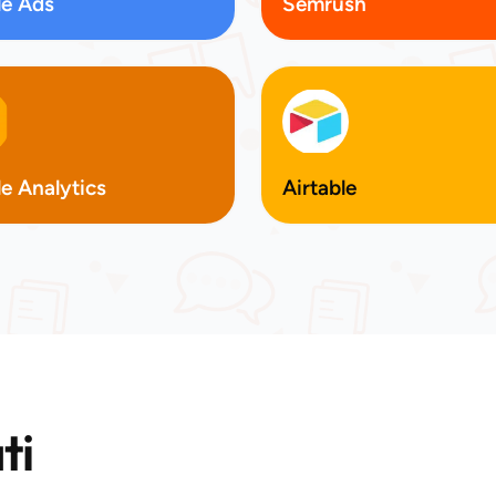
e Ads
Semrush
e Analytics
Airtable
ti