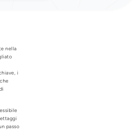
te nella
liato
hiave, i
 che
di
essibile
settaggi
un passo