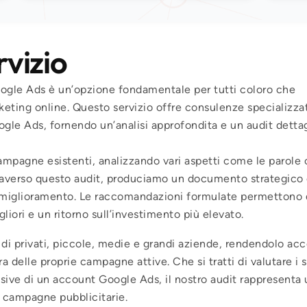
rvizio
oogle Ads è un’opzione fondamentale per tutti coloro che
keting online. Questo servizio offre consulenze specializza
gle Ads, fornendo un’analisi approfondita e un audit dettag
ampagne esistenti, analizzando vari aspetti come le parole c
traverso questo audit, produciamo un documento strategico
di miglioramento. Le raccomandazioni formulate permettono 
liori e un ritorno sull’investimento più elevato.
e di privati, piccole, medie e grandi aziende, rendendolo acc
a delle proprie campagne attive. Che si tratti di valutare i 
ive di un account Google Ads, il nostro audit rappresenta 
e campagne pubblicitarie.