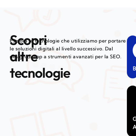
Scopri
Esplora le tecnologie che utilizziamo per portare
le soluzioni digitali al livello successivo. Dal
altre
design di app a strumenti avanzati per la SEO.
tecnologie
B
G