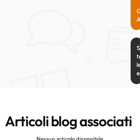
G
A
S
t
l
e
Articoli blog associati
Nessun articolo disponibile