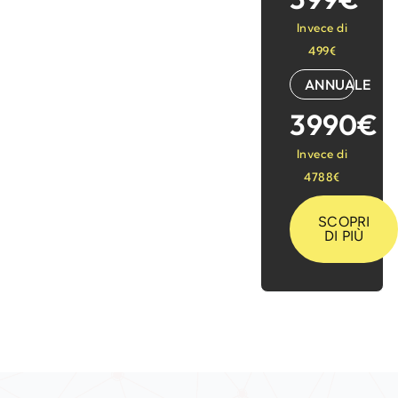
Invece di
499€
ANNUALE
3990€
Invece di
4788€
SCOPRI
DI PIÙ