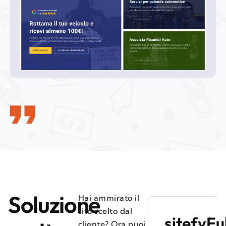
Soluzione
Hai ammirato il
sito scelto dal
sitefyFu
cliente? Ora puoi