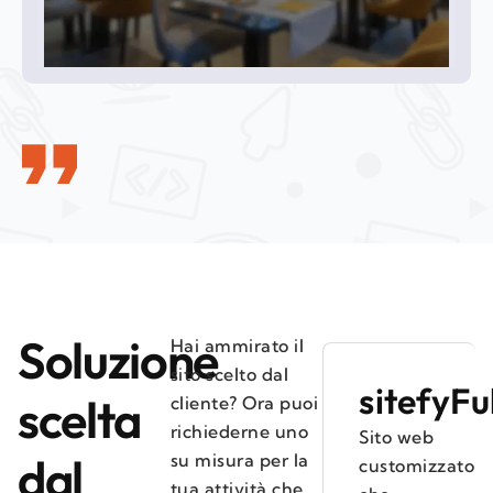
Soluzione
Hai ammirato il
sito scelto dal
sitefyFu
scelta
cliente? Ora puoi
richiederne uno
Sito web
dal
su misura per la
customizzato
tua attività che