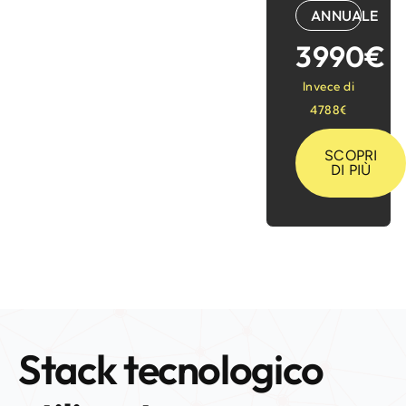
ANNUALE
3990€
Invece di
4788€
SCOPRI
DI PIÙ
Stack tecnologico