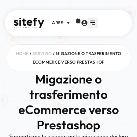
AREE
HOME
/
SERVIZIO
/ MIGAZIONE O TRASFERIMENTO
ECOMMERCE VERSO PRESTASHOP
Migazione o
trasferimento
eCommerce verso
Prestashop
Supportiamo le aziende nella migrazione dei loro