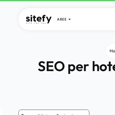
AREE
H
SEO per hote