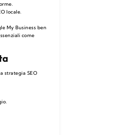
forme.
EO locale.
ogle My Business ben
essenziali come
ta
una strategia SEO
gio.