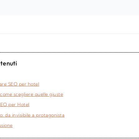
tenuti
 fare SEO per hotel
 come scegliere quelle giuste
a SEO per Hotel
o: da invisibile a protagonista
usione