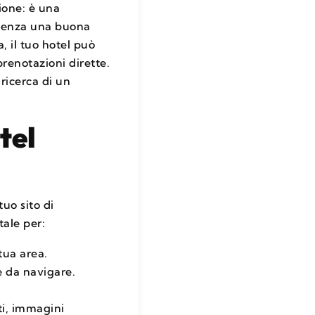
zione: è una
, senza una buona
, il tuo hotel può
prenotazioni dirette.
 ricerca di un
tel
uo sito di
tale per:
tua area.
e da navigare.
ti, immagini