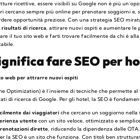
utture ricettive, essere visibili su Google non è più un’op
tori cercano sempre più online per prenotare soggiorni e
 perdere opportunità preziose. Con una strategia SEO mirata
risultati di ricerca
, attirare nuovi ospiti e aumentare le 
re il tuo sito web e farti trovare facilmente da chi è alla
abile.
significa fare SEO per ho
to web per attrarre nuovi ospiti
e Optimization) è l’insieme di tecniche che permette al t
ltati di ricerca di Google. Per gli hotel, la SEO è fondamen
acilmente dai viaggiatori
che cercano un soggiorno nella 
perienza utente
con un sito veloce, ottimizzato e semplic
renotazioni dirette
, riducendo la dipendenza dalle OTA.
er la SEO è un sito che funziona. Con titoli ben struttura